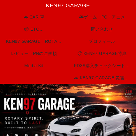
KEN97 GARAGE
🚗 CAR 車
🎮ゲーム・PC・アニメ
📦 ETC…
問い合わせ
KEN97 GARAGE ROTARY SPIRIT. BUILT TO LAST.
プロフィール
レビュー・PRのご依頼
📋 KEN97 GARAGE特典
Media Kit
FD3S購入チェックシート（印刷用）
🚗 KEN97 GARAGE 災害・防災情報センター