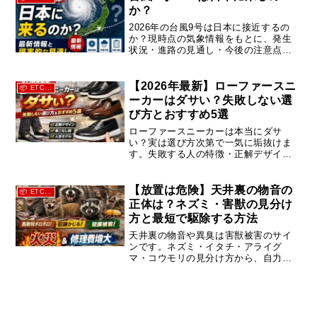
か？
2026年の台風9号は日本に接近するの
か？現時点の気象情報をもとに、発生
状況・進路の見通し・今後の注意点を
わかりやすく解説。台風シーズンの傾
向と備えも紹介します。
【2026年最新】ローファースニ
📦 ETC...
ーカーはダサい？失敗しない選
び方とおすすめ5選
ローファースニーカーは本当にダサ
い？実は選び方次第で一気に垢抜けま
す。失敗する人の特徴・正解デザイ
ン・コーデ例・おすすめモデルまで具
体的に解説。今すぐおしゃれに履きこ
なしたい人必見。
【放置は危険】天井裏の物音の
📦 ETC...
正体は？ネズミ・害獣の見分け
方と最短で駆除する方法
天井裏の物音や異臭は害獣被害のサイ
ンです。ネズミ・イタチ・アライグ
マ・コウモリの見分け方から、自力駆
除の失敗例、最短で解決する方法まで
解説。持ち家・オーナー向けに再発防
止付きの安全な対策を紹介します。