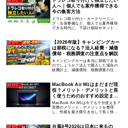
ドラレコ取り付けで独立したい
📦 ETC...
人へ｜個人でも案件獲得できる
今の集客方法
ドラレコ取り付け・カークリーニン
グ・出張整備など、個人でも案件獲得
できる時代に。下請け脱却やネット集
客に悩む方向けに、ミツモアの特徴や
メリット、実際の活用方法を詳しく解
説します。
【2026年版】キャンピングカー
📦 ETC...
は節税になる？法人経費・減価
償却・税務調査の注意点を解説
キャンピングカーは本当に節税できる
のでしょうか？法人で購入した場合の
経費計上、減価償却、税務調査の注意
点をわかりやすく解説。購入前に知っ
ておきたいポイントや売却時の査定に
ついても紹介します。
MacBook Air M1はまだまだ現
📦 ETC...
役？メリット・デメリットと長
く使うためのおすすめ設定まと
め
MacBook Air M1は今でも十分使える？
実際のメリット・デメリットを整理
し、性能を最大限引き出して長く快適
に使うためのおすすめ設定を解説しま
す。
台風9号2026は日本に来るの
📦 ETC...