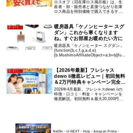
貢献】
ロスオフ（旧在庫ロス掲示板）は、生
産者・卸・販売者と直接つながり在庫
ロス商品を特別価格で購入できるサー
ビス。本当に安いのか？メリット・デ
メリット、向いている人、上手な活用
法まで詳しく解説します。
暖房器具「ケノンヒーター スグ
📦 ETC...
ダン」これから寒くなります
ね。すぐお部屋お暖めたい方に
暖房器具「ケノンヒーター スグダン」
(function(b,c,f,g,a,d,e)
{b.MoshimoAffiliateObject=a;b=b||func
tion()
{arguments.currentScript=c.currentS..
.
【2026年最新】フレシャス
📦 ETC...
dewo ii徹底レビュー｜初回無料
＆2万円特典キャンペーン完全解
説
2026年4月最新。フレシャスdewo iiの
特徴・口コミ・料金・キャンペーンを
徹底解説。初回無料＆最大20,000円特
典の内容や注意点、乗り換えメリット
までわかりやすく紹介。
Netflix・U-NEXT・Hulu・Amazon Prime・