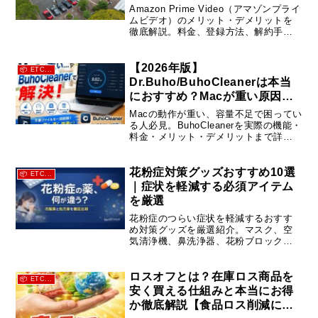
解約まで
Amazon Prime Video（アマゾンプライ
ムビデオ）のメリット・デメリットを
徹底解説。料金、登録方法、解約手
順、注意点まで初心者でも分かるよう
にまとめました。30日無料体験の活用
方法や失敗しない使い方も紹介。
【2026年版】
📦 ETC...
Dr.Buho/BuhoCleanerは本当
におすすめ？Macが重い原因を3
分で解決する高速クリーナーを
Macの動作が重い、容量不足で困ってい
徹底レビュー
る人必見。BuhoCleanerを実際の機能・
料金・メリット・デメリットまで詳し
くレビュー。CleanMyMacとの違いや
安全性も比較し、購入前に知っておき
たいポイントを解説します。
花粉症対策グッズおすすめ10選
📦 ETC...
｜症状を軽減する必須アイテム
を厳選
花粉症のつらい症状を軽減するおすす
め対策グッズを厳選紹介。マスク、空
気清浄機、鼻洗浄器、花粉ブロックス
プレーなど、症状別にわかりやすく解
説します。
ロスオフとは？在庫ロス商品を
📦 ETC...
安く買える仕組みと本当にお得
か徹底解説【食品ロス削減にも