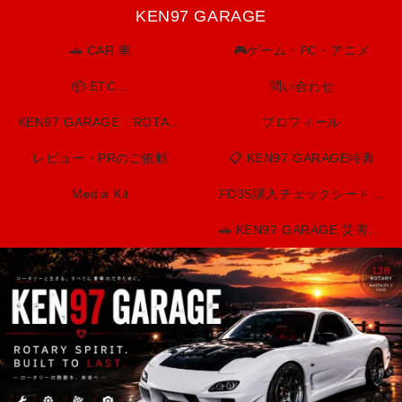
KEN97 GARAGE
🚗 CAR 車
🎮ゲーム・PC・アニメ
📦 ETC…
問い合わせ
KEN97 GARAGE ROTARY SPIRIT. BUILT TO LAST.
プロフィール
レビュー・PRのご依頼
📋 KEN97 GARAGE特典
Media Kit
FD3S購入チェックシート（印刷用）
🚗 KEN97 GARAGE 災害・防災情報センター