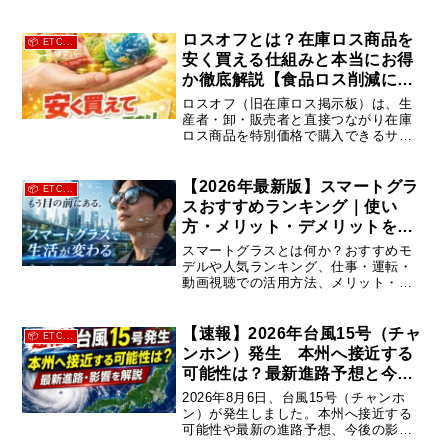
台以上の車両を所有しているなら、自
動車保険料を大幅に見直せる可能性が
あります。見積もり前に知っておきた
ロスオフとは？在庫ロス商品を
📦 ETC...
いポイントも紹介。
安く買える仕組みと本当にお得
か徹底解説【食品ロス削減にも
貢献】
ロスオフ（旧在庫ロス掲示板）は、生
産者・卸・販売者と直接つながり在庫
ロス商品を特別価格で購入できるサー
ビス。本当に安いのか？メリット・デ
メリット、向いている人、上手な活用
法まで詳しく解説します。
【2026年最新版】スマートグラ
📦 ETC...
スおすすめランキング｜使い
方・メリット・デメリットを徹
底解説
スマートグラスとは何か？おすすめモ
デルや人気ランキング、仕事・運転・
動画視聴での活用方法、メリット・デ
メリットを初心者向けに解説。2026年
最新のスマートグラス事情をわかりや
すく紹介します。
【速報】2026年台風15号（チャ
📦 ETC...
ンホン）発生 本州へ接近する
可能性は？最新進路予想と今後
の影響
2026年8月6日、台風15号（チャンホ
ン）が発生しました。本州へ接近する
可能性や最新の進路予想、今後の影
響、注意点を最新情報をもとにわかり