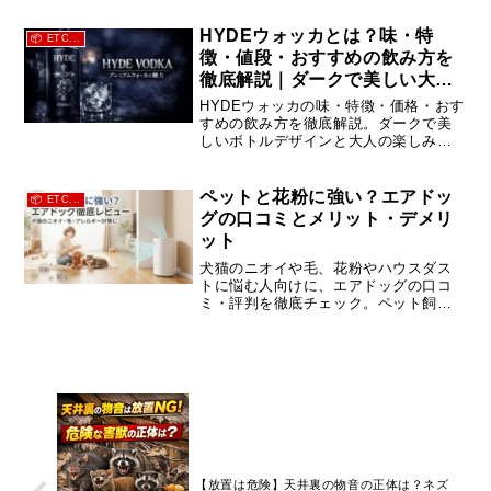
やすく解説します。
HYDEウォッカとは？味・特
📦 ETC...
徴・値段・おすすめの飲み方を
徹底解説｜ダークで美しい大人
の一本※個人的なイメージで
HYDEウォッカの味・特徴・価格・おす
す。
すめの飲み方を徹底解説。ダークで美
しいボトルデザインと大人の楽しみ方
を紹介します。
ペットと花粉に強い？エアドッ
📦 ETC...
グの口コミとメリット・デメリ
ット
犬猫のニオイや毛、花粉やハウスダス
トに悩む人向けに、エアドッグの口コ
ミ・評判を徹底チェック。ペット飼
い・アレルギー持ちだからこそ分かる
メリット・デメリット、手入れの手間
や注意点を正直に解説します。
【放置は危険】天井裏の物音の正体は？ネズ