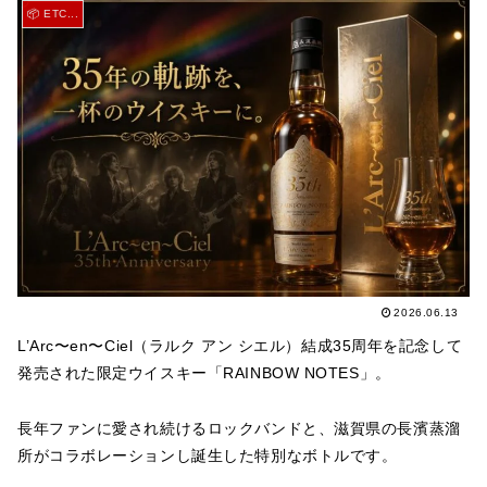
📦 ETC...
2026.06.13
L’Arc〜en〜Ciel（ラルク アン シエル）結成35周年を記念して
発売された限定ウイスキー「RAINBOW NOTES」。
長年ファンに愛され続けるロックバンドと、滋賀県の長濱蒸溜
所がコラボレーションし誕生した特別なボトルです。