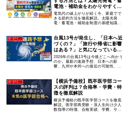
する方法とは？太陽光発電・蓄
電池・補助金をわかりやすく解
説
電気代の値上がりが続く今、家庭でで
きる節約方法を徹底解説。太陽光発
電・蓄電池・補助金制度の基礎知識か
ら、無料見積もりを活用するポイント
まで、初めての方にもわかりやすく紹
介します。
台風13号が発生し、「日本へ近
📦 ETC...
づくの？」「旅行や帰省に影響
はある？」と気になっている方
も多いのではないでしょうか。
2026年の台風13号は今後どこへ向かう
のか。最新の進路予想、日本への影
響、九州や本州への接近の可能性、飛
行機や交通への影響を気象情報をもと
に分かりやすく解説します。最新情報
は随時更新。
【横浜予備校】既卒医学部コー
📦 ETC...
スの評判は？合格率・学費・特
徴を徹底解説
横浜予備校の既卒医学部コースを徹底
解説。医学部再受験・浪人生向け少人
数指導の特徴、合格実績、学費、サポ
ート体制まで詳しく紹介します。医学
部合格を本気で目指す方必見。