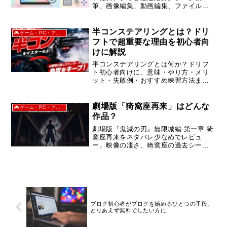
筆、画像編集、動画編集、ファイル管
理、セキュリティなど、本当に使える
おすすめアプリだけをまとめました。
半コンステアリングとは？ドリ
🎮ゲーム・PC・アニメ
フトで超重要な理由を初心者向
けに解説
半コンステアリングとは何か？ドリフ
ト初心者向けに、意味・やり方・メリ
ット・失敗例・おすすめ練習方法まで
わかりやすく解説。カウンターステア
との違いや上達のコツも紹介します。
劇場版「猗窩座再来」はどんな
🎮ゲーム・PC・アニメ
作品？
劇場版『鬼滅の刃』無限城編 第一章 猗
窩座再来をネタバレ少なめでレビュ
ー。映像の凄さ、猗窩座の過去シー
ン、原作との違い、4DXで観るべきかな
ど、ファン目線で見どころを分かりや
すくまとめました。
ブログ初心者がブログを始めるひとつの手段、
とりあえず無料でしたい方に