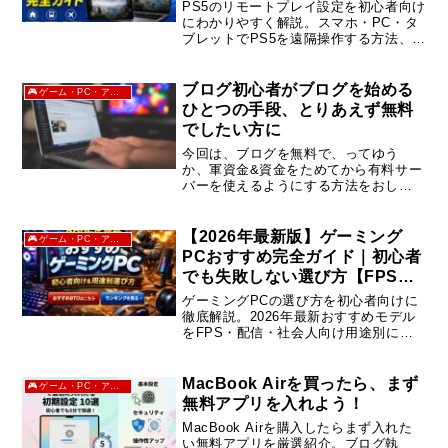
PS5のリモートプレイ設定を初心者向け
にわかりやすく解説。スマホ・PC・タ
ブレットでPS5を遠隔操作する方法、必
要な回線速度、遅延対策、外出先で遊
ぶコツまで完全網羅。実際に使ってわ
かった快適設定も紹介。
ブログ初心者がブログを始める
🎮ゲーム・PC・アニメ
ひとつの手段、とりあえず無料
でしたい方に
今回は、ブログを無料で、ってゆう
か、軍資金&資金をためてから有料サー
バーを使えるようにする方法をおしえ
たいと思います
【2026年最新版】ゲーミング
🎮ゲーム・PC・アニメ
PCおすすめ完全ガイド｜初心者
でも失敗しない選び方【FPS・
配信・社会人向け】
ゲーミングPCの選び方を初心者向けに
徹底解説。2026年最新おすすめモデル
をFPS・配信・社会人向け用途別に紹
介。失敗しない購入ポイントも分かり
やすく解説します。
MacBook Airを買ったら、まず
🎮ゲーム・PC・アニメ
無料アプリを入れよう！
MacBook Airを購入したらまず入れた
い無料アプリを厳選紹介。ブログ執