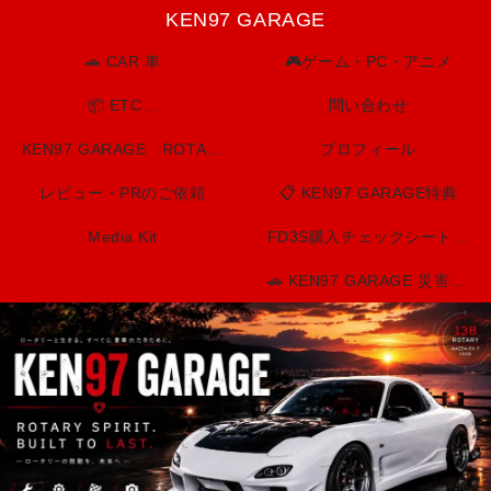
KEN97 GARAGE
🚗 CAR 車
🎮ゲーム・PC・アニメ
📦 ETC…
問い合わせ
KEN97 GARAGE ROTARY SPIRIT. BUILT TO LAST.
プロフィール
レビュー・PRのご依頼
📋 KEN97 GARAGE特典
Media Kit
FD3S購入チェックシート（印刷用）
🚗 KEN97 GARAGE 災害・防災情報センター