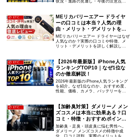
状況・進路の見通し・今後の注意点を
わかりやすく解説。台風シーズンの傾
向と備えも紹介します。
MEリカバリーエアー ドライヤ
📦 ETC...
ーの口コミは本当？人気の理
由・メリット・デメリットを徹
底レビュー
MEリカバリーエアー ドライヤーはなぜ
人気なのか？実際の口コミや特徴、メ
リット・デメリットを詳しく解説しま
す。速乾性や軽さ、使い心地まで徹底
レビュー。購入前に知っておきたいポ
イントをまとめました。
【2026年最新版】iPhone人気
📦 ETC...
ランキングTOP10｜なぜ1位な
のか徹底解説！
2026年最新版のiPhone人気ランキング
を紹介。なぜ1位なのか、おすすめ度、
性能、価格、カメラ、バッテリーを比
較し、自分にぴったりのiPhoneが見つ
かります。購入前に知っておきたいポ
イントも解説。
【加齢臭対策】ダメリーノ メン
📦 ETC...
ズコスメは本当に効果ある？口
コミ・特徴・おすすめポイント
を徹底解説
加齢臭・足臭・頭皮臭に悩む男性へ。
ダメリーノ メンズコスメの特徴や成
分、口コミ評判、実際のメリットを詳