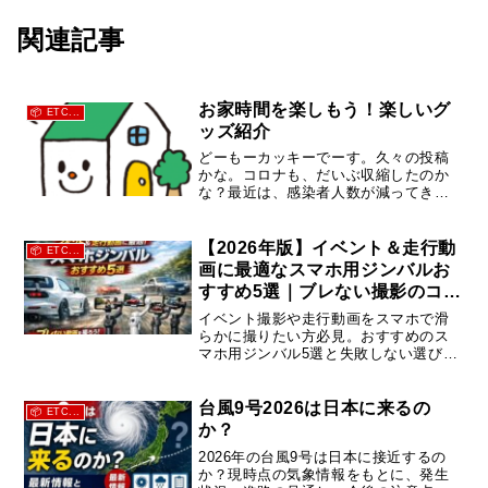
関連記事
お家時間を楽しもう！楽しいグ
📦 ETC...
ッズ紹介
どーもーカッキーでーす。久々の投稿
かな。コロナも、だいぶ収縮したのか
な？最近は、感染者人数が減ってきて
るみたいですね。まだまだ、ワクチン
の接種ができるまで気を抜けません
ね。ただ、そのワクチンは、後遺症な
【2026年版】イベント＆走行動
📦 ETC...
どないのかな？ちょっときになりまし
画に最適なスマホ用ジンバルお
た。...
すすめ5選｜ブレない撮影のコツ
も解説
イベント撮影や走行動画をスマホで滑
らかに撮りたい方必見。おすすめのス
マホ用ジンバル5選と失敗しない選び
方、撮影テクニックを徹底解説。ロー
タリーイベントや車動画にも最適なモ
デルを紹介します。
台風9号2026は日本に来るの
📦 ETC...
か？
2026年の台風9号は日本に接近するの
か？現時点の気象情報をもとに、発生