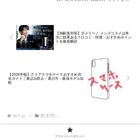
しく解説。耳ウラッシュプラスや
aminoBLACKシャンプーなど人気商品
も紹介。
【加齢臭対策】ダメリーノ メンズコスメは本
当に効果ある？口コミ・特徴・おすすめポイン
トを徹底解説
【2026年版】クリアスマホケースおすすめ完
全ガイド｜黄ばみ防止・選び方・最強モデル比
較
ホーム
📦 ETC...
プライバシーポリシー