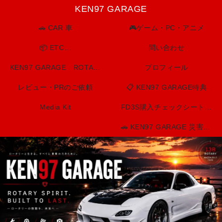
KEN97 GARAGE
🚗 CAR 車
🎮ゲーム・PC・アニメ
📦 ETC…
問い合わせ
KEN97 GARAGE ROTARY SPIRIT. BUILT TO LAST.
プロフィール
レビュー・PRのご依頼
📋 KEN97 GARAGE特典
Media Kit
FD3S購入チェックシート（印刷用）
🚗 KEN97 GARAGE 災害・防災情報センター