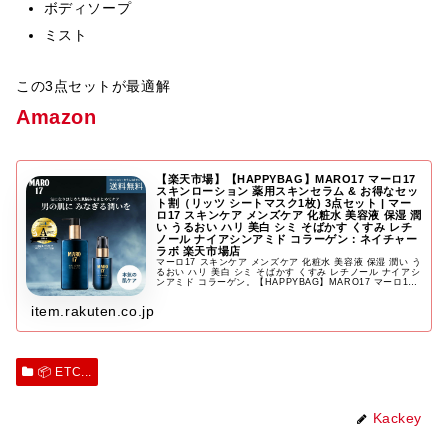
ボディソープ
ミスト
この3点セットが最適解
Amazon
【楽天市場】【HAPPYBAG】MARO17 マーロ17
スキンローション 薬用スキンセラム & お得なセッ
ト割（リッツ シートマスク1枚) 3点セット | マー
ロ17 スキンケア メンズケア 化粧水 美容液 保湿 潤
い うるおい ハリ 美白 シミ そばかす くすみ レチ
ノール ナイアシンアミド コラーゲン：ネイチャー
ラボ 楽天市場店
マーロ17 スキンケア メンズケア 化粧水 美容液 保湿 潤い う
るおい ハリ 美白 シミ そばかす くすみ レチノール ナイアシ
ンアミド コラーゲン。【HAPPYBAG】MARO17 マーロ17
スキンローション 薬用スキンセラム & お…
item.rakuten.co.jp
📦 ETC...
Kackey