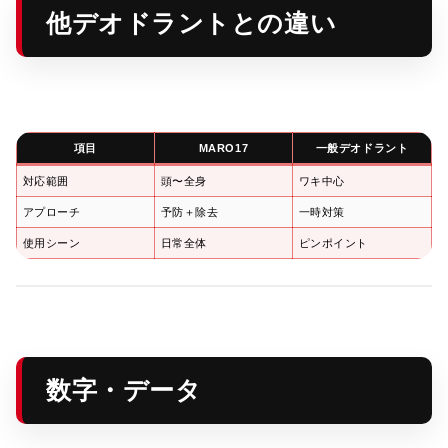
他デオドラントとの違い
項目
MARO17
一般デオドラント
対応範囲
頭〜全身
ワキ中心
アプローチ
予防＋除去
一時対策
使用シーン
日常全体
ピンポイント
数字・データ