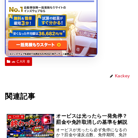
🚗 CAR 車
Kackey
関連記事
オービスは光ったら一発免停？
🚗 CAR 車
罰金や免許取消しの基準を解説
オービスが光ったら必ず免停になるの
か？罰金や違反点数、免停期間、免許