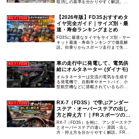
取消しの基準を分かりやすく解説。オ
ービスの種類や設置場所、高速道路・
一般道で注意すべきポイントも紹介し
ます。
【2026年版】FD3Sおすすめタ
RX-7 / FD3S
イヤ完全ガイド｜サイズ別・最
速・寿命ランキングまとめ
FD3Sに最適なタイヤをサイズ別・サー
キット最速・寿命ランキングで徹底解
説。街乗りからスポーツ走行まで失敗
しない選び方とコスパ最強モデルを紹
介。
車の走行中に発電して、電気供
RX-7 / FD3S
給にオルタネーター (ダイナモ)
オルタネーターは交流の電気を生成す
る発電機で、自動車やオートバイ、小
型航空機などに搭載されているもの
は、ダイオードなどを使った整流器で
直流へと整流される場合も多く、これ
らの分野で整流器を含めてオルタネー
RX-7（FD3S）で学ぶアンダー
RX-7 / FD3S
ターと呼ばれる(function(b,...
ステア・オーバーステアの出し
方と抑え方！｜FRスポーツの挙
動を解説
RX-7（FD3S）を例に、アンダーステア
とオーバーステアの違い・原因・出し
方・抑え方を分かりやすく解説。FRス
ポーツならではの挙動や、街乗り〜サ