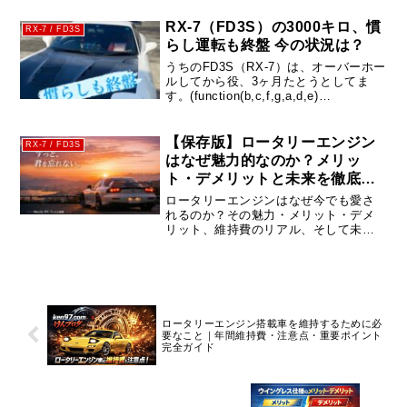
ーキットで役立つセッティング＆運転
テクニックを紹介。
RX-7（FD3S）の3000キロ、慣
RX-7 / FD3S
らし運転も終盤 今の状況は？
うちのFD3S（RX-7）は、オーバーホー
ルしてから役、3ヶ月たとうとしてま
す。(function(b,c,f,g,a,d,e)
{b.MoshimoAffiliateObject=a;b=b||func
tion(){arguments.cu...
【保存版】ロータリーエンジン
RX-7 / FD3S
はなぜ魅力的なのか？メリッ
ト・デメリットと未来を徹底解
説
ロータリーエンジンはなぜ今でも愛さ
れるのか？その魅力・メリット・デメ
リット、維持費のリアル、そして未来
の可能性まで徹底解説。RX-7・RX-8オ
ーナー視点でわかりやすく紹介しま
す。
ロータリーエンジン搭載車を維持するために必
要なこと｜年間維持費・注意点・重要ポイント
完全ガイド