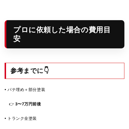
プロに依頼した場合の費用目
安
参考までに👇
• パテ埋め＋部分塗装
👉
3〜7万円前後
• トランク全塗装