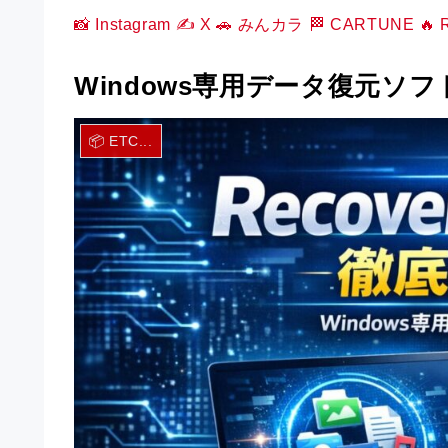
📸 Instagram
✍️ X
🚗 みんカラ
🏁 CARTUNE
🔥
Windows専用データ復元ソフト「
📦 ETC...