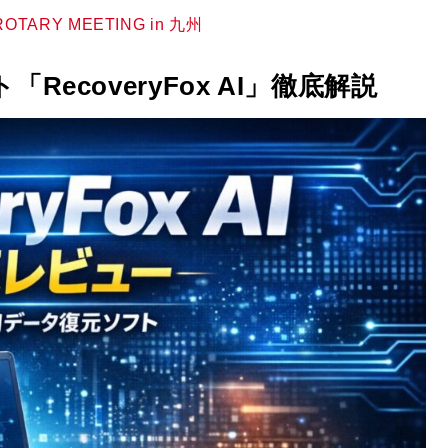
 ROTARY MEETING in 九州
RecoveryFox AI」徹底解説