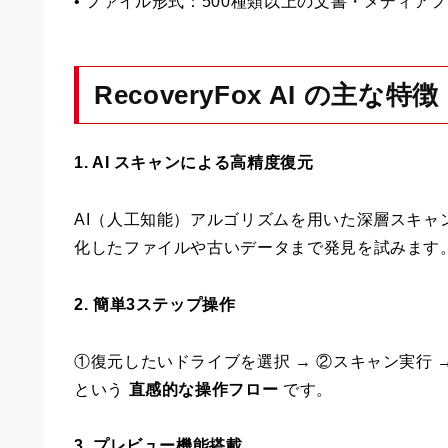
• ファイル形式：500種類以上の文書・メディア
RecoveryFox AI の主な特徴
1. AI スキャンによる高精度復元
AI（人工知能）アルゴリズムを用いた深層スキ
化したファイルや古いデータまで発見を試みます
2. 簡単3ステップ操作
①復元したいドライブを選択 → ②スキャン実行 
という
直感的な操作フロー
です。
3. プレビュー機能搭載