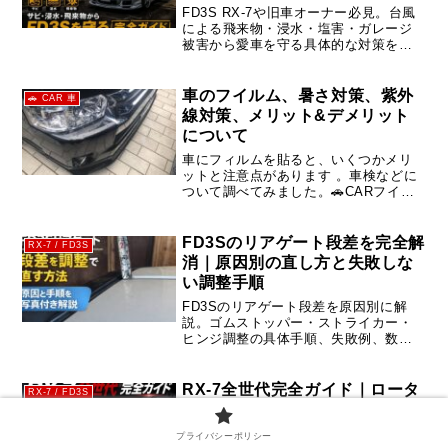
FD3S RX-7や旧車オーナー必見。台風
による飛来物・浸水・塩害・ガレージ
被害から愛車を守る具体的な対策を徹
底解説。台風接近前・通過中・通過後
にやるべきチェックポイントを紹介し
ます。
車のフイルム、暑さ対策、紫外
🚗 CAR 車
線対策、メリット&デメリット
について
車にフィルムを貼ると、いくつかメリ
ットと注意点があります 。車検などに
ついて調べてみました。🚗CARフイル
ム、メリット• 断熱効果：夏場の車内温
度上昇を抑えられる• UVカット：紫外
線を大幅にカットし、内装や肌を守る•
FD3Sのリアゲート段差を完全解
RX-7 / FD3S
プライバシー保護：車...
消｜原因別の直し方と失敗しな
い調整手順
FD3Sのリアゲート段差を原因別に解
説。ゴムストッパー・ストライカー・
ヒンジ調整の具体手順、失敗例、数値
基準まで網羅。初心者でも再現できる
実践ガイド。
RX-7全世代完全ガイド｜ロータ
RX-7 / FD3S
リー伝説を徹底解説
RX-7はなぜ今も世界中で愛され続ける
プライバシーポリシー