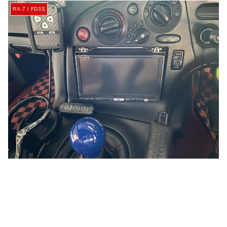
RX-7 / FD3S