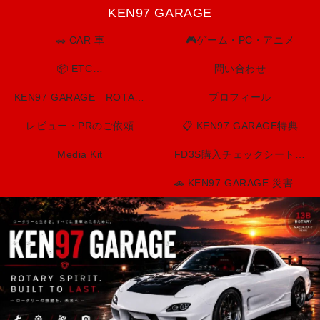
KEN97 GARAGE
🚗 CAR 車
🎮ゲーム・PC・アニメ
📦 ETC…
問い合わせ
KEN97 GARAGE ROTARY SPIRIT. BUILT TO LAST.
プロフィール
レビュー・PRのご依頼
📋 KEN97 GARAGE特典
Media Kit
FD3S購入チェックシート（印刷用）
🚗 KEN97 GARAGE 災害・防災情報センター