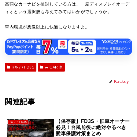
高額なカーナビを検討している方は、一度ディスプレイオーデ
ィオという選択肢も考えてみてはいかがでしょうか。
車内環境が想像以上に快適になりますよ。
RX-7 / FD3S
🚗 CAR 車
Kackey
関連記事
【保存版】FD3S・旧車オーナー
RX-7 / FD3S
必見！台風前後に絶対やるべき
愛車保護対策まとめ