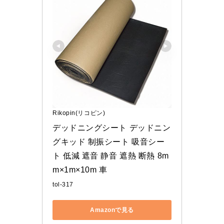
Rikopin(リコピン)
デッドニングシート デッドニン
グキッド 制振シート 吸音シー
ト 低減 遮音 静音 遮熱 断熱 8m
m×1m×10m 車
tol-317
Amazonで見る