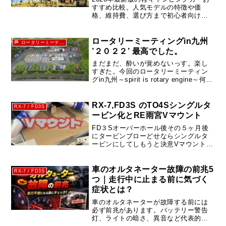
すすめ比較。人気モデルの特徴や価
格、維持費、選び方まで初心者向けに
わかりやすく解説します。車中泊・ソ
ロキャンプ・夫婦旅に最適な軽キャン
を紹介。
ロータリーミーティングin九州
🏁 ロータリーミーティングin九州
’２０２２’ 最高でした。
まだまだ、酔いが覚めないっす。楽し
すぎた。今回のロータリーミーティン
グin九州～spirit is rotary engine～何故
って、ジャンケンで✊✌️✋商品勝ちとっ
たから🤣RE雨宮オイルにプラグ1台分🤣
🤣🤣息子は欲しがっていたミニカー...
RX-7,FD3S のTO4Sシングルタ
RX-7 / FD3S
ービン化とRE雨宮Vマウント
FD３Sオーバーホール後その５ヶ月後
にタービンブローどせならシングルタ
ービンにしてしもうと決意Vマウントで
行くか？前置きインタークーラーで行
くか？悩むところ・・・Vマウント大型
アップデートをするにあたって、シン
車のオルタネーター故障の前兆5
RX-7 / FD3S
グルタービンキットに前置きイン...
つ｜走行中に止まる前に気づく
症状とは？
車のオルタネーターが故障する前には
必ず前兆があります。バッテリー警告
灯、ライトの暗さ、異音など代表的な