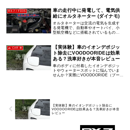
症状をわかりやすく解説。走行不能に
なる前に気づくためのチェック方法も
紹介します。
車の走行中に発電して、電気供
RX-7 / FD3S
給にオルタネーター (ダイナモ)
オルタネーターは交流の電気を生成す
る発電機で、自動車やオートバイ、小
型航空機などに搭載されているもの
は、ダイオードなどを使った整流器で
直流へと整流される場合も多く、これ
らの分野で整流器を含めてオルタネー
【実体験】車のイオンデポジッ
🚗 CAR 車
ターと呼ばれる(function(b,...
ト除去にVOODOORIDEは効果
ある？洗車好きが本音レビュー
車のボディに付着したイオンデポジッ
トやウォータースポットに悩んでいま
せんか？実際にVOODOORIDE（ブード
ゥーライド）JUJU・SILQ・HEXXを使
用した体験をもとに、効果や使い方、
メリット・デメリットを詳しくレビュ
ーします。
【実体験】車のイオンデポジット除去に
VOODOORIDEは効果ある？洗車好きが本音
レビュー