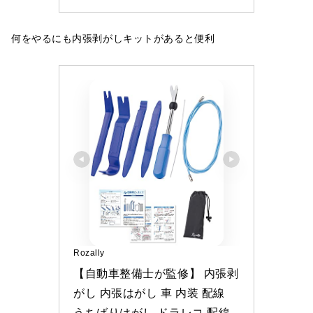
何をやるにも内張剥がしキットがあると便利
Rozally
【自動車整備士が監修】 内張剥
がし 内張はがし 車 内装 配線 
うちばりはがし ドラレコ 配線