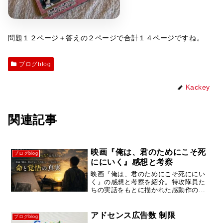
問題１２ページ＋答えの２ページで合計１４ページですね。
ブログblog
Kackey
関連記事
映画『俺は、君のためにこそ死
ブログblog
ににいく』感想と考察
映画『俺は、君のためにこそ死ににい
く』の感想と考察を紹介。特攻隊員た
ちの実話をもとに描かれた感動作の見
どころや歴史的背景、心に残る名シー
ンについて分かりやすく解説します。
アドセンス広告数 制限
ブログblog