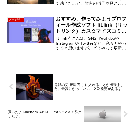
て感じたこと、館内の様子や見どころ
を写真付きで紹介します。戦争を知ら
ない世代だからこそ訪れてほしい場所
でした。
おすすめ、作ってみようプロフ
ブログblog
ィール作成ソフト lit.link（リッ
トリンク）カスタマイズコミュ
ニティAPP 「WeClip」
lit.link皆さんは、SNS YouTubeや
Instagramや Twitterなど、色々とやっ
てると思いますが、どうやって更新し
ていきますか？１つ１つサイト開いて
管理してますか？そこで、紹介したい
のが、lit.link（リットリンク...
鬼滅の刃 煉獄刀 手に入れることが出来まし
た。最高にかっこいい ２次発売があるよ
買ったよ MacBook Air M1 ついにＭａｃ注文
したよ。