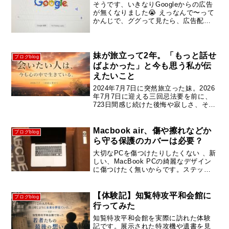
そうです、いきなりGoogleからの広告
が無くなりました😭 えっなんで〜って
かんじで、ググって見たら、広告配信
制限は無効なトラフィックが原因
Adsenseアカウントに関する問題ペー
ジへアクセスすると、「問題」の欄に
「無効なトラフィックの問題...
妹が旅立って2年。「もっと話せ
ブログblog
ばよかった」と今も思う私が伝
えたいこと
2024年7月7日に突然旅立った妹。2026
年7月7日に迎える三回忌法要を前に、
723日間感じ続けた後悔や寂しさ、そし
てこれからどう生きていけばいいのか
を、兄として素直な気持ちで綴りまし
た。
Macbook air、傷や擦れなどか
ブログblog
ら守る保護のカバーは必要？
大切なPCを傷つけたりしたくない 、新
しい、MacBook PCの綺麗なデザイン
に傷つけたく無いからです。ステッカ
ー貼り付けできるし
【体験記】知覧特攻平和会館に
ブログblog
行ってみた
知覧特攻平和会館を実際に訪れた体験
記です。展示された特攻機や遺書を見