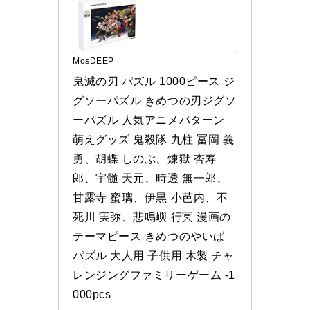
MosDEEP
鬼滅の刃 パズル 1000ピース ジ
グソーパズル きめつの刃ジグソ
ーパズル 人気アニメパターン 
萌えグッズ 鬼殺隊 九柱 冨岡 義
勇、胡蝶 しのぶ、煉獄 杏寿
郎、宇髄 天元、時透 無一郎、
甘露寺 蜜璃、伊黒 小芭内、不
死川 実弥、悲鳴嶼 行冥 漫画の
テーマピース きめつのやいば 
パズル 大人用 子供用 木製 チャ
レンジングファミリーゲーム -1
000pcs