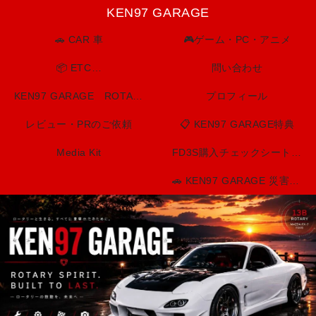
KEN97 GARAGE
🚗 CAR 車
🎮ゲーム・PC・アニメ
📦 ETC…
問い合わせ
KEN97 GARAGE ROTARY SPIRIT. BUILT TO LAST.
プロフィール
レビュー・PRのご依頼
📋 KEN97 GARAGE特典
Media Kit
FD3S購入チェックシート（印刷用）
🚗 KEN97 GARAGE 災害・防災情報センター