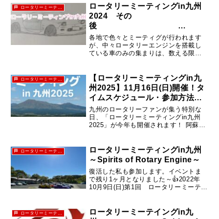
ロータリーミーティングin九州
🏁 ロータリーミーティングin九州
2024 その
後
~Spirits of rotaryengine ~
各地で色々とミーティグが行われます
が、中々ロータリーエンジンを搭載し
ている車のみの集まりは、数える限
り、本州の方が多い気がします。そこ
で、九州のロータリー乗りの憩いの場
みたいな感じで、軽く集まれるような
【ロータリーミーティングin九
🏁 ロータリーミーティングin九州
場を作りたいと思い、九州の中心で行
州2025】11月16日(日)開催！タ
った...
イムスケジュール・参加方法・
アクセスまとめ
九州のロータリーファンが集う特別な
日、「ロータリーミーティングin九州
2025」が今年も開催されます！ 阿蘇・
瀬の本高原を舞台に、ロータリーエン
ジンを愛するオーナーたちが全国から
集結。 今年の開催日は2025年11月16日
ロータリーミーティングin九州
🏁 ロータリーミーティングin九州
（日）です。今年も...
～Spirits of Rotary Engine～
復活した私も参加します。イベントま
で残り1ヶ月となりました～👍2022年
10月9日(日)第1回 ロータリーミーティ
ングin九州 ～Spirits of Rotary
Engine～場所:宗像ユリックスプレイ広
場(昨年と同じ場所)会費...
ロータリーミーテイングin九
🏁 ロータリーミーティングin九州