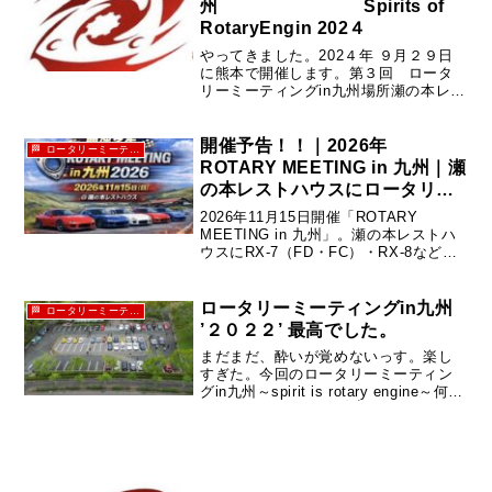
州 Spirits of
RotaryEngin 202４
やってきました。202４年 ９月２９日
に熊本で開催します。第３回 ロータ
リーミーティングin九州場所瀬の本レス
トハウスガソリンスタンドの裏手奥の
駐車場になります。別府インターチェ
ンジからやまなみハイウェイを通りま
開催予告！！｜2026年
🏁 ロータリーミーティングin九州
すと一本道になります。やまな...
ROTARY MEETING in 九州｜瀬
の本レストハウスにロータリー
集結
2026年11月15日開催「ROTARY
MEETING in 九州」。瀬の本レストハ
ウスにRX-7（FD・FC）・RX-8などロ
ータリーエンジン搭載車が集結。圧縮
測定やビンゴ大会も開催。
ロータリーミーティングin九州
🏁 ロータリーミーティングin九州
’２０２２’ 最高でした。
まだまだ、酔いが覚めないっす。楽し
すぎた。今回のロータリーミーティン
グin九州～spirit is rotary engine～何故
って、ジャンケンで✊✌️✋商品勝ちとっ
たから🤣RE雨宮オイルにプラグ1台分🤣
🤣🤣息子は欲しがっていたミニカー...