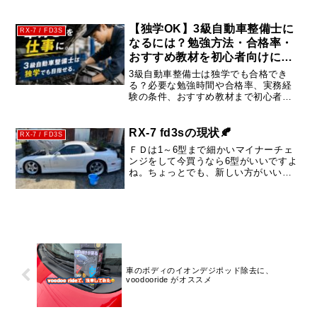
解説。購入前に知っておきたいポイン
トやおすすめの活用方法も紹介しま
す。
【独学OK】3級自動車整備士に
RX-7 / FD3S
なるには？勉強方法・合格率・
おすすめ教材を初心者向けに解
説
3級自動車整備士は独学でも合格でき
る？必要な勉強時間や合格率、実務経
験の条件、おすすめ教材まで初心者向
けにわかりやすく解説。働きながら資
格取得を目指す方法や専門学校との違
いも紹介します。
RX-7 fd3sの現状🍂
RX-7 / FD3S
ＦＤは1～6型まで細かいマイナーチェ
ンジをして今買うなら6型がいいですよ
ね。ちょっとでも、新しい方がいいか
らです。今は、４型でも、お高くなっ
てます。 経年劣化は、しがたいと考え
て、150万以上出せば買えるかとおもい
ます....。では、維持費...
車のボディのイオンデジポッド除去に、
voodooride がオススメ