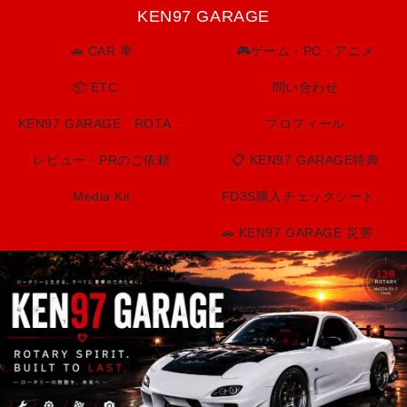
KEN97 GARAGE
🚗 CAR 車
🎮ゲーム・PC・アニメ
📦 ETC…
問い合わせ
KEN97 GARAGE ROTARY SPIRIT. BUILT TO LAST.
プロフィール
レビュー・PRのご依頼
📋 KEN97 GARAGE特典
Media Kit
FD3S購入チェックシート（印刷用）
🚗 KEN97 GARAGE 災害・防災情報センター