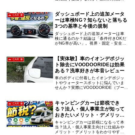
間や施工方法、メリット・デメリッ
ト、失敗しないコツまでFD3Sオーナー
目線で詳しく解説します。
ダッシュボード上の追加メータ
🚗 CAR 車
ーは車検NG？知らないと落ちる
3つの基準と今後の規制
ダッシュボード上の追加メーターは車
検に通るのか？結論は「条件付きOKだ
がNG率が高い」。視界・固定・安全基
準の3つのポイントと、今後違反になる
可能性を実務ベースでわかりやすく解
説。
【実体験】車のイオンデポジッ
🚗 CAR 車
ト除去にVOODOORIDEは効果
ある？洗車好きが本音レビュー
車のボディに付着したイオンデポジッ
トやウォータースポットに悩んでいま
せんか？実際にVOODOORIDE（ブード
ゥーライド）JUJU・SILQ・HEXXを使
用した体験をもとに、効果や使い方、
メリット・デメリットを詳しくレビュ
キャンピングカーは節税でき
🚗 CAR 車
ーします。
る？法人・個人事業主が知って
おきたいメリット・デメリット
【2025年最新版】
キャンピングカーは節税になるって本
当？法人・個人事業主向けに仕組みや
メリット・デメリットをわかりやすく