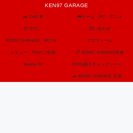
KEN97 GARAGE
🚗 CAR 車
🎮ゲーム・PC・アニメ
📦 ETC…
問い合わせ
KEN97 GARAGE ROTARY SPIRIT. BUILT TO LAST.
プロフィール
レビュー・PRのご依頼
📋 KEN97 GARAGE特典
Media Kit
FD3S購入チェックシート（印刷用）
🚗 KEN97 GARAGE 災害・防災情報センター