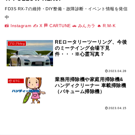
FD3S RX-7の維持・DIY整備・故障診断・イベント情報を発信
中
📸 Instagram
✍️ X
🏁 CARTUNE
🚗 みんカラ
🔥 R.M-K
REロータリーツーリング、今後
ブログblog
のミーテイング会場下見
件・・・※心霊写真？
2023.04.28
業務用掃除機や家庭用掃除機&
📦 ETC...
ハンディクリーナー 車載掃除機
（バキューム掃除機）
2023.04.15