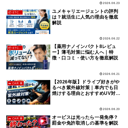
2026.06.23
ユメキャリエージェントの評判
📦 ETC...
は？就活生に人気の理由を徹底
解説
2026.06.22
【薬用ナノインパクト8レビュ
📦 ETC...
ー】薄毛対策に悩む人へ｜特
徴・口コミ・使い方を徹底解説
2026.06.21
【2026年版】ドライブ好きがや
🚗 CAR 車
るべき紫外線対策｜車内でも日
焼けする理由とおすすめUV対策
7選
2026.06.20
オービスは光ったら一発免停？
🚗 CAR 車
罰金や免許取消しの基準を解説