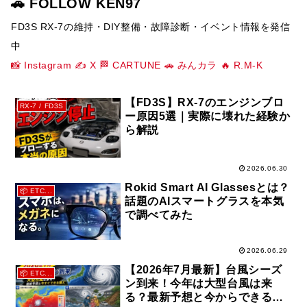
🚗 FOLLOW KEN97
FD3S RX-7の維持・DIY整備・故障診断・イベント情報を発信
中
📸 Instagram
✍️ X
🏁 CARTUNE
🚗 みんカラ
🔥 R.M-K
【FD3S】RX-7のエンジンブロ
RX-7 / FD3S
ー原因5選｜実際に壊れた経験か
ら解説
2026.06.30
Rokid Smart AI Glassesとは？
📦 ETC...
話題のAIスマートグラスを本気
で調べてみた
2026.06.29
【2026年7月最新】台風シーズ
📦 ETC...
ン到来！今年は大型台風は来
る？最新予想と今からできる備