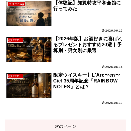
【体験記】知覧特攻平和会館に
ブログblog
行ってみた
2026.06.15
【2026年版】お酒好きに喜ばれ
📦 ETC...
るプレゼントおすすめ20選｜予
算別・男女別に厳選
2026.06.14
限定ウイスキー】L’Arc〜en〜
📦 ETC...
Ciel 35周年記念『RAINBOW
NOTES』とは？
2026.06.13
次のページ