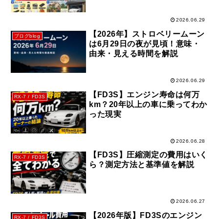
えを徹底解説
2026.06.29
【2026年】ストロベリームーン
ブログblog
は6月29日の夜が見頃！意味・
由来・見える時間を解説
2026.06.29
【FD3S】エンジン寿命は何万
RX-7 / FD3S
km？20年以上の車に乗ってわか
った現実
2026.06.28
【FD3S】圧縮測定の費用はいく
RX-7 / FD3S
ら？測定方法と基準値を解説
2026.06.27
【2026年版】FD3Sのエンジン
RX-7 / FD3S