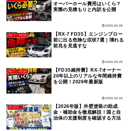
オーバーホール費用はいくら？
実際の見積もりと内訳を公開
2026.06.26
【RX-7 FD3S】エンジンブロー
RX-7 / FD3S
前に出る危険な症状7選｜壊れる
前兆を見逃すな
2026.06.25
【FD3S維持費】RX-7オーナー
RX-7 / FD3S
20年以上のリアルな年間維持費
を公開！2026年最新版
2026.06.24
【2026年版】外壁塗装の助成
📦 ETC...
金・補助金を徹底解説！国と自
治体の支援制度を確認する方法