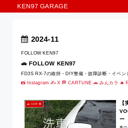
KEN97 GARAGE
2024-11
FOLLOW KEN97
🚗 FOLLOW KEN97
FD3S RX-7の維持・DIY整備・故障診断・イベ
📸 Instagram
✍️ X
🏁 CARTUNE
🚗 みんカラ
🔥 
【
🚗 CAR 車
V
ー
車の