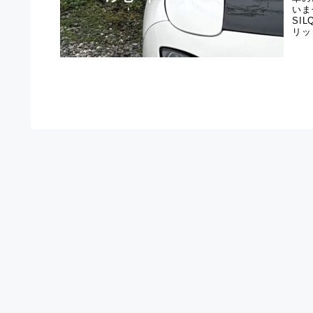
いま
SI
リッ