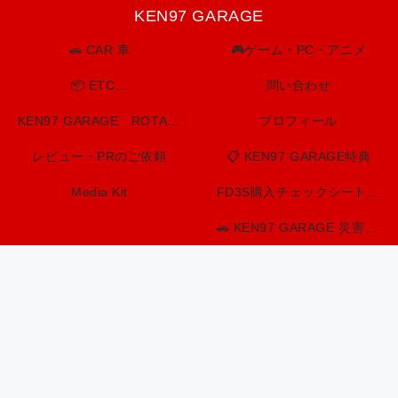
KEN97 GARAGE
🚗 CAR 車
🎮ゲーム・PC・アニメ
📦 ETC…
問い合わせ
KEN97 GARAGE ROTARY SPIRIT. BUILT TO LAST.
プロフィール
レビュー・PRのご依頼
📋 KEN97 GARAGE特典
Media Kit
FD3S購入チェックシート（印刷用）
🚗 KEN97 GARAGE 災害・防災情報センター