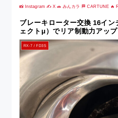
📸 Instagram
✍️ X
🚗 みんカラ
🏁 CARTUNE
🔥
ブレーキローター交換 16インチ
ェクトμ）でリア制動力アップ
RX-7 / FD3S