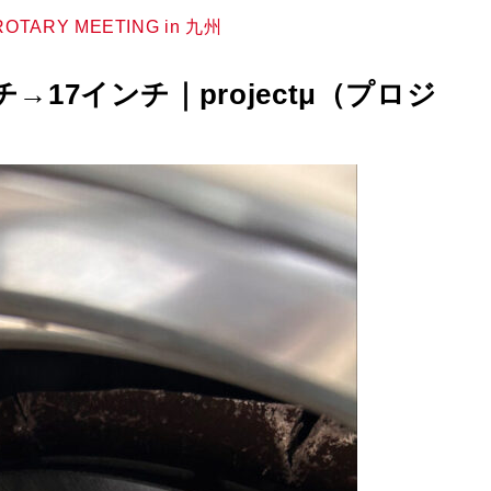
 ROTARY MEETING in 九州
→17インチ｜projectμ（プロジ