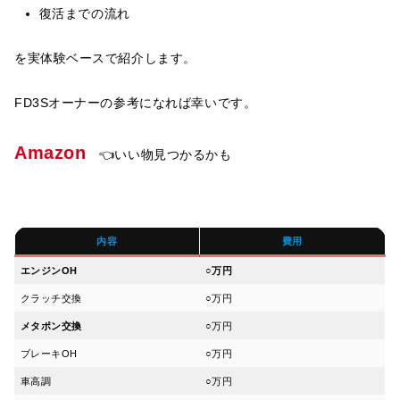
復活までの流れ
を実体験ベースで紹介します。
FD3Sオーナーの参考になれば幸いです。
Amazon
👈いい物見つかるかも
内容
費用
エンジンOH
○
万円
クラッチ交換
○万円
メタポン交換
○万円
ブレーキOH
○万円
車高調
○万円