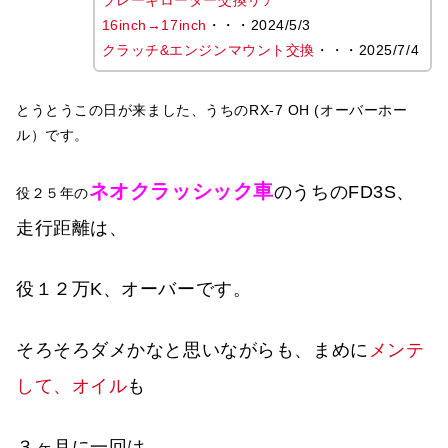
ブレーキローター交換リア
16inch→17inch
・・・2024/5/3
クラッチ&エンジンマウント交換
・・・2025/7/4
とうとうこの日が来ました、うちのRX-7 OH (オーバーホー
ル）です。
ネオクラッシック車
のうちのFD3S、
役２５年の
走行距離は、
役１２万K、
オーバーです。
そろそろダメかなと思いながらも、まめに
メンテ
して、オイル
も
３ヶ月に一回は、