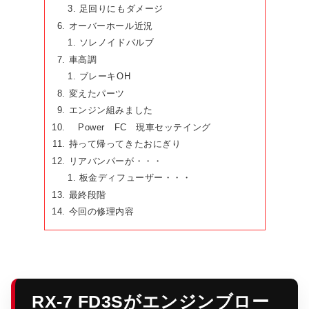
足回りにもダメージ
オーバーホール近況
ソレノイドバルブ
車高調
ブレーキOH
変えたパーツ
エンジン組みました
Power FC 現車セッテイング
持って帰ってきたおにぎり
リアバンパーが・・・
板金ディフューザー・・・
最終段階
今回の修理内容
RX-7 FD3Sがエンジンブロー