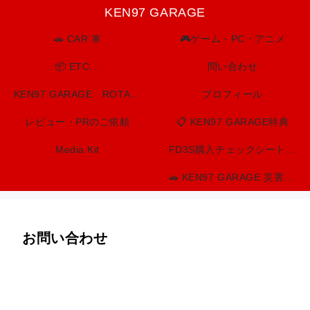
KEN97 GARAGE
🚗 CAR 車
🎮ゲーム・PC・アニメ
📦 ETC…
問い合わせ
KEN97 GARAGE ROTARY SPIRIT. BUILT TO LAST.
プロフィール
レビュー・PRのご依頼
📋 KEN97 GARAGE特典
Media Kit
FD3S購入チェックシート（印刷用）
🚗 KEN97 GARAGE 災害・防災情報センター
お問い合わせ