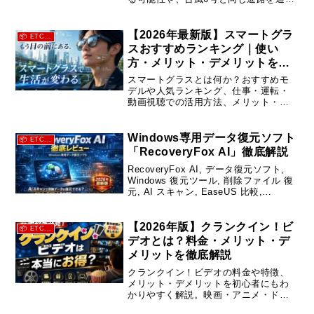
可能性、九州・四国・本州への影響を
わかりやすく紹介します。
【2026年最新版】スマートグラ
📦 ETC...
スおすすめランキング｜使い
方・メリット・デメリットを徹
底解説
スマートグラスとは何か？おすすめモ
デルや人気ランキング、仕事・運転・
動画視聴での活用方法、メリット・デ
メリットを初心者向けに解説。2026年
最新のスマートグラス事情をわかりや
すく紹介します。
Windows専用データ復元ソフト
📦 ETC...
「RecoveryFox AI」徹底解説
RecoveryFox AI, データ復元ソフト,
Windows 復元ツール, 削除ファイル 復
元, AI スキャン, EaseUS 比較,
Recuva 比較, HDD 復元, SSD 復元,
USB 復元, SDカード 復元, データ復旧
ソフト おすすめ
【2026年版】クランクイン！ビ
📦 ETC...
デオとは？料金・メリット・デ
メリットを徹底解説
クランクイン！ビデオの料金や特徴、
メリット・デメリットを初心者にもわ
かりやすく解説。映画・アニメ・ドラ
マをお得に楽しめる理由やポイント制