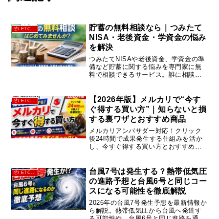
貯蓄の無料相談なら｜つみたて
📦 ETC...
NISA・老後資金・学資金の悩み
を解決
つみたてNISAや老後資金、学資金の準
備など貯蓄に関する悩みを専門家に無
料で相談できるサービス。誰に相談す
ればよいかわからない方へ、将来に向
けた安心の資産形成をサポートしま
す。
【2026年版】メルカリで“今す
📦 ETC...
ぐ得する買い方”｜知らないと損
する裏ワザとおすすめ商品
メルカリアンバサダー対応！クリック
後24時間で成果発生する仕組みを活か
し、今すぐ得する買い方とおすすめ商
品を解説。初心者でも簡単にお得に買
える方法を紹介。
台風7号は発生する？熱帯低気圧
📦 ETC...
の進路予想と台風6号と同じコー
スになる可能性を徹底解説
2026年の台風7号発生予想を最新情報か
ら解説。熱帯低気圧から台風へ発達す
る可能性や、台風6号と同じ進路を通る