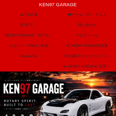
KEN97 GARAGE
🚗 CAR 車
🎮ゲーム・PC・アニメ
📦 ETC…
問い合わせ
KEN97 GARAGE ROTARY SPIRIT. BUILT TO LAST.
プロフィール
レビュー・PRのご依頼
📋 KEN97 GARAGE特典
Media Kit
FD3S購入チェックシート（印刷用）
🚗 KEN97 GARAGE 災害・防災情報センター