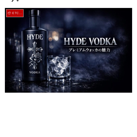
📦 ETC...