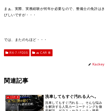
まぁ、実際、実務経験が何年か必要なので、整備士の免許はき
びしいですが・・・
では、またのちほど・・・
RX-7 / FD3S
🚗 CAR 車
Kackey
関連記事
洗車してもすぐ汚れる人へ。
🚗 CAR 車
洗車してもすぐ汚れる…。そんな悩み
を解決する人気カーコーティングを徹
底解説。ガラス・セラミック・簡易コ