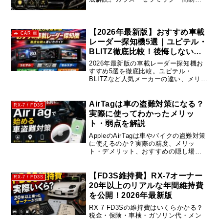
ートの違い、メリット・デメリット、
失敗しない選び方まで初心者にもわか
りやすく紹介します。
【2026年最新版】おすすめ車載
🚗 CAR 車
レーダー探知機5選｜ユピテル・
BLITZ徹底比較！後悔しない選
び方
2026年最新版の車載レーダー探知機お
すすめ5選を徹底比較。ユピテル・
BLITZなど人気メーカーの違い、メリッ
ト・デメリット、失敗しない選び方ま
で初心者でもわかりやすく解説。
AirTagは車の盗難対策になる？
RX-7 / FD3S
実際に使ってわかったメリッ
ト・弱点を解説
AppleのAirTagは車やバイクの盗難対策
に使えるのか？実際の精度、メリッ
ト・デメリット、おすすめの隠し場
所、注意点まで徹底解説。iPhoneユー
ザーなら低コストで始められる盗難対
策方法をわかりやすく紹介します。
【FD3S維持費】RX-7オーナー
RX-7 / FD3S
20年以上のリアルな年間維持費
を公開！2026年最新版
RX-7 FD3Sの維持費はいくらかかる？
税金・保険・車検・ガソリン代・メン