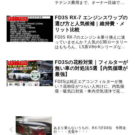
テナンス費用まで、オーナー目線でリ
アルな年間維持費を公開します。
FD3S RX-7 エンジンスワップの
RX-7 / FD3S
選び方と人気候補｜維持費・メ
リット比較
FD3S RX-7のエンジン＆乗り換えに迷
っていませんか？人気の13Bロータリー
はもちろん、LS系V8やKシリーズなど
定番スワップ候補のメリット・デメリ
ットを比較。初心者でもわかる選び方
ガイド付き。
FD3Sの花粉対策｜フィルターが
RX-7 / FD3S
無い車の対処法5選【内気循環が
最強】
FD3Sは純正エアコンフィルターが無
い？花粉症がつらい人向けに、内気循
環・吸気口対策・車内空気清浄で花粉
を減らす具体策を解説。実体験ベース
で効果と注意点も紹介。
あまり乗らないうちの、RX-7(FD3S) 年間走
行・・・充電中・・・