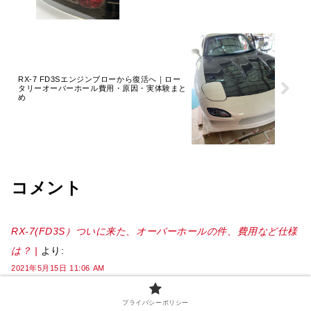
RX-7 FD3Sエンジンブローから復活へ｜ロー
タリーオーバーホール費用・原因・実体験まと
め
コメント
RX-7(FD3S）ついに来た、オーバーホールの件、費用など仕様
は？ |
より:
2021年5月15日 11:06 AM
[…] とうとうこの日が来ました、うちのRX-7 OH (オーバーホ
ール）です。役２５年のネオクラッシック車のうちのFD3S、
プライバシーポリシー