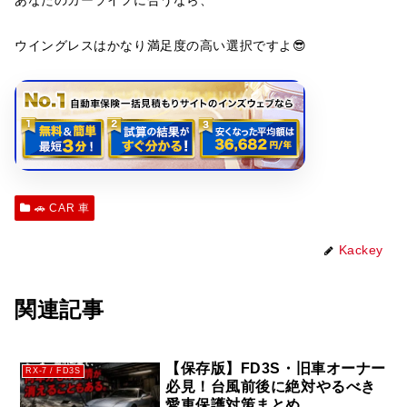
ウイングレスはかなり満足度の高い選択ですよ😎
🚗 CAR 車
Kackey
関連記事
【保存版】FD3S・旧車オーナー
RX-7 / FD3S
必見！台風前後に絶対やるべき
愛車保護対策まとめ