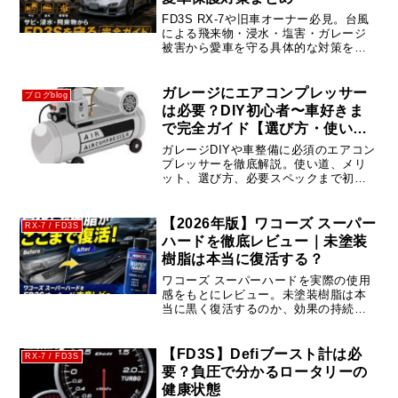
FD3S RX-7や旧車オーナー必見。台風
による飛来物・浸水・塩害・ガレージ
被害から愛車を守る具体的な対策を徹
底解説。台風接近前・通過中・通過後
にやるべきチェックポイントを紹介し
ます。
ガレージにエアコンプレッサー
ブログblog
は必要？DIY初心者〜車好きま
で完全ガイド【選び方・使い
方】
ガレージDIYや車整備に必須のエアコン
プレッサーを徹底解説。使い道、メリ
ット、選び方、必要スペックまで初心
者でもわかる完全ガイド。タイヤ空気
圧・工具・塗装までこれ1台で解決。
【2026年版】ワコーズ スーパー
RX-7 / FD3S
ハードを徹底レビュー｜未塗装
樹脂は本当に復活する？
ワコーズ スーパーハードを実際の使用
感をもとにレビュー。未塗装樹脂は本
当に黒く復活するのか、効果の持続期
間や施工方法、メリット・デメリッ
ト、失敗しないコツまでFD3Sオーナー
目線で詳しく解説します。
【FD3S】Defiブースト計は必
RX-7 / FD3S
要？負圧で分かるロータリーの
健康状態