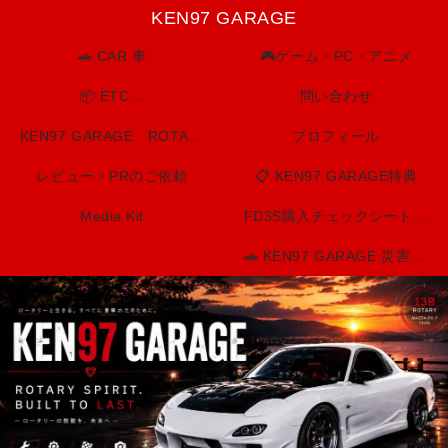
KEN97 GARAGE
🚗 CAR 車
🎮ゲーム・PC・アニメ
📦 ETC…
問い合わせ
KEN97 GARAGE ROTARY SPIRIT. BUILT TO LAST.
プロフィール
レビュー・PRのご依頼
📋 KEN97 GARAGE特典
Media Kit
FD3S購入チェックシート（印刷用）
🚗 KEN97 GARAGE 災害・防災情報センター