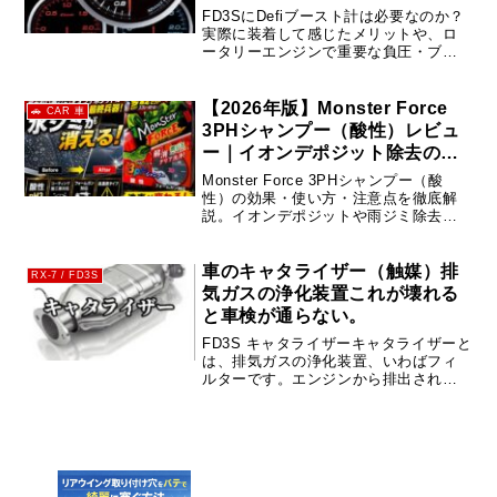
FD3SにDefiブースト計は必要なのか？
実際に装着して感じたメリットや、ロ
ータリーエンジンで重要な負圧・ブー
スト値の見方、異常時の症状、ブース
ト漏れチェック方法まで詳しく解説。
RX-7を長く維持したい人向け。
【2026年版】Monster Force
🚗 CAR 車
3PHシャンプー（酸性）レビュ
ー｜イオンデポジット除去の実
力と正しい使い方
Monster Force 3PHシャンプー（酸
性）の効果・使い方・注意点を徹底解
説。イオンデポジットや雨ジミ除去に
最適な理由と、失敗しない洗車手順を
具体的に紹介。
車のキャタライザー（触媒）排
RX-7 / FD3S
気ガスの浄化装置これが壊れる
と車検が通らない。
FD3S キャタライザーキャタライザーと
は、排気ガスの浄化装置、いわばフィ
ルターです。エンジンから排出された
排気ガスをキャタライザーを通ること
で、CO、HC、NOxなどの有害な成分を
ろ過し、低害な成分に変換する役割を
持っています。FDオーバ...